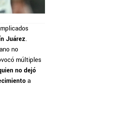
omplicados
ín Juárez
.
cano no
rovocó múltiples
quien no dejó
ecimiento
a