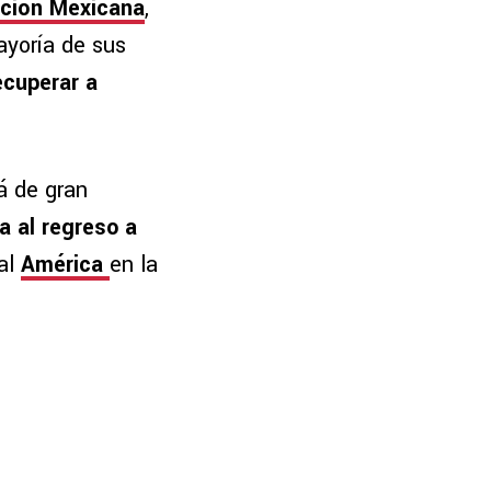
ción Mexicana
,
ayoría de sus
ecuperar a
á de gran
a al regreso a
 al
América
en la