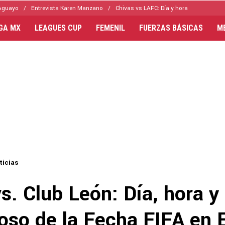
Aguayo
Entrevista Karen Manzano
Chivas vs LAFC: Día y hora
IGA MX
LEAGUES CUP
FEMENIL
FUERZAS BÁSICAS
M
ticias
s. Club León: Día, hora y
toso de la Fecha FIFA en 