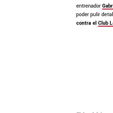
entrenador
Gabri
poder pulir deta
contra el
Club L