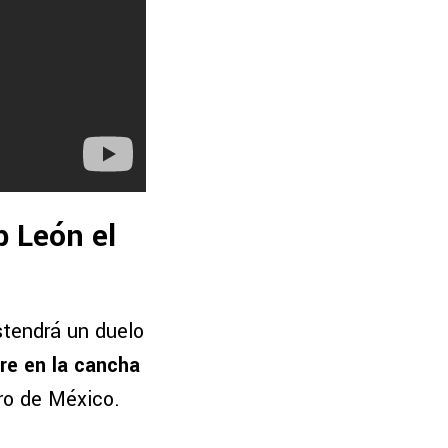
b León el
stendrá un duelo
re en la cancha
tro de México.