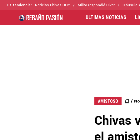
Es tendencia:
Noticias Chivas HOY
Milito respondió River
Cláusula 
ULTIMAS NOTICIAS
L
No
AMISTOSO
Chivas v
el amis