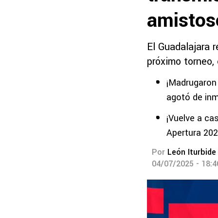
amistos
El Guadalajara r
próximo torneo,
¡Madrugaron 
agotó de in
¡Vuelve a ca
Apertura 20
Por
León Iturbide
04/07/2025 - 18: