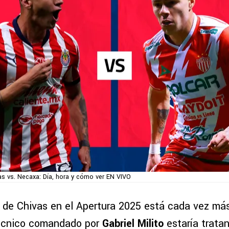
as vs. Necaxa: Día, hora y cómo ver EN VIVO
 de Chivas en el Apertura 2025 está cada vez más 
écnico comandado por
Gabriel Milito
estaría trata