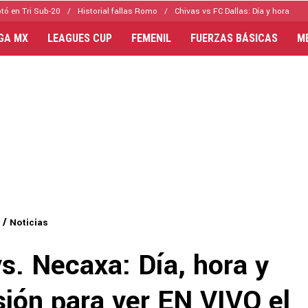
tó en Tri Sub-20
Historial fallas Romo
Chivas vs FC Dallas: Día y hora
IGA MX
LEAGUES CUP
FEMENIL
FUERZAS BÁSICAS
M
Noticias
s. Necaxa: Día, hora y
sión para ver EN VIVO el