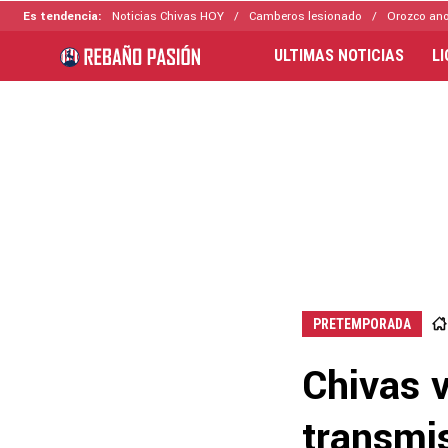
Es tendencia:
Noticias Chivas HOY
Camberos lesionado
Orozco ano
ULTIMAS NOTICIAS
L
PRETEMPORADA
Chivas v
transmi