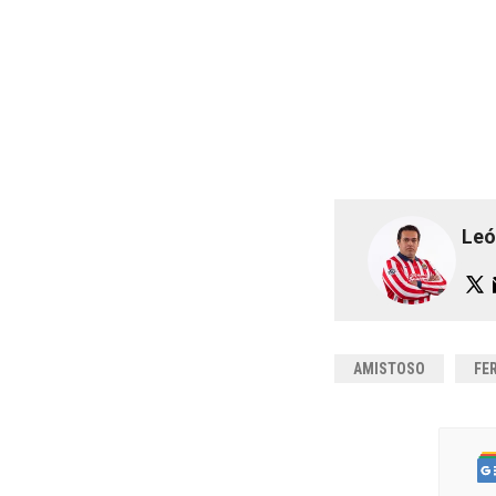
Leó
AMISTOSO
FE