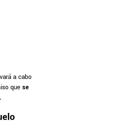
e
evará a cabo
miso que
se
.
uelo