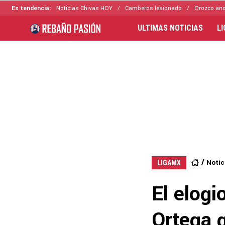
Es tendencia:
Noticias Chivas HOY
Camberos lesionado
Orozco ano
ULTIMAS NOTICIAS
L
Notic
LIGAMX
El elogi
Ortega q