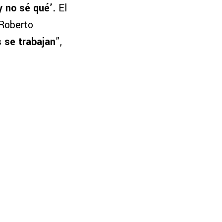
 no sé qué’.
El
 Roberto
 se trabajan
”,