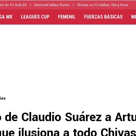
tó en Tri Sub-20
Historial fallas Romo
Chivas vs FC Dallas: Día y hora
IGA MX
LEAGUES CUP
FEMENIL
FUERZAS BÁSICAS
M
ias
o de Claudio Suárez a Art
ue ilusiona a todo Chiva