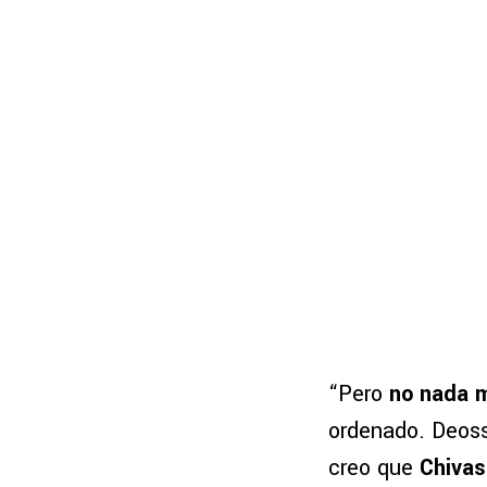
“Pero
no nada m
ordenado. Deoss
creo que
Chivas