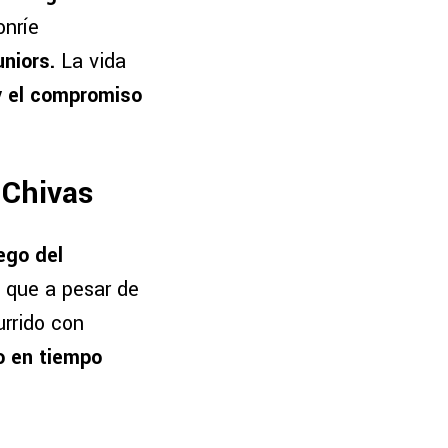
onríe
niors.
La vida
y el compromiso
 Chivas
ego del
 que a pesar de
urrido con
o en tiempo