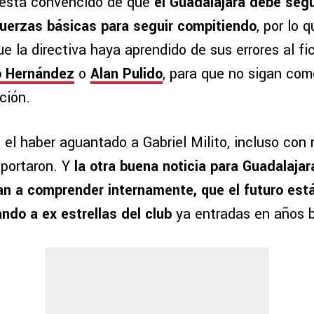
 está convencido de que
el Guadalajara debe segu
fuerzas básicas para seguir compitiendo
, por lo 
e la directiva haya aprendido de sus errores al fi
o Hernández
o
Alan Pulido
, para que no sigan com
ción.
 el haber aguantado a Gabriel Milito, incluso con
oportaron. Y
la otra buena noticia para Guadalajar
an a comprender internamente, que el futuro est
ndo a ex estrellas del club
ya entradas en años b