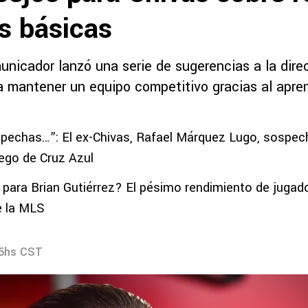
s básicas
nicador lanzó una serie de sugerencias a la direc
a mantener un equipo competitivo gracias al apre
spechas…”: El ex-Chivas, Rafael Márquez Lugo, sospe
uego de Cruz Azul
 para Brian Gutiérrez? El pésimo rendimiento de jugado
e la MLS
16hs CST