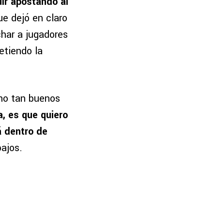
ir apostando al
que dejó en claro
char a jugadores
etiendo la
 no tan buenos
a, es que quiero
á dentro de
ajos.