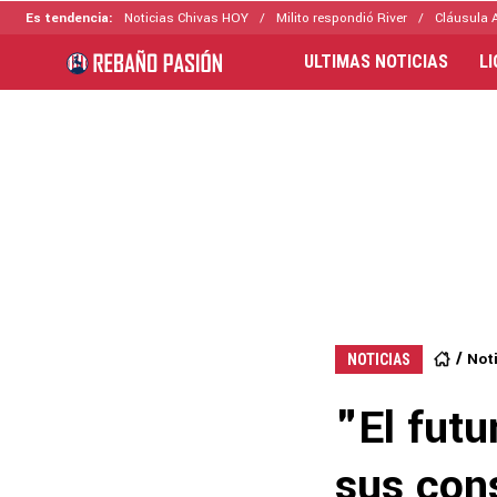
Es tendencia:
Noticias Chivas HOY
Milito respondió River
Cláusula 
ULTIMAS NOTICIAS
L
Not
NOTICIAS
"El futu
sus con