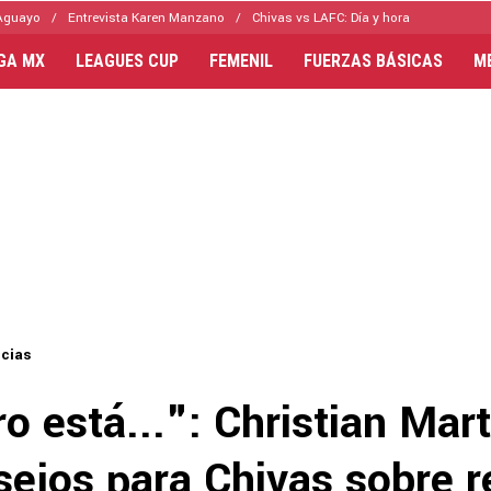
Aguayo
Entrevista Karen Manzano
Chivas vs LAFC: Día y hora
IGA MX
LEAGUES CUP
FEMENIL
FUERZAS BÁSICAS
M
icias
ro está...": Christian Mart
sejos para Chivas sobre r