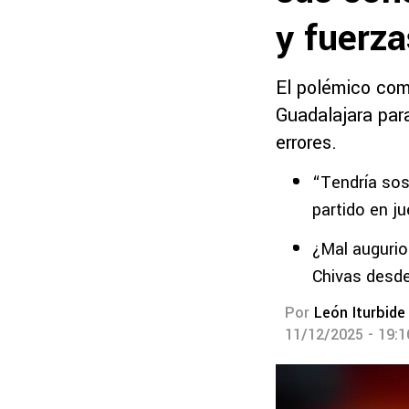
y fuerza
El polémico comu
Guadalajara par
errores.
“Tendría so
partido en j
¿Mal augurio
Chivas desd
Por
León Iturbide
11/12/2025 - 19: