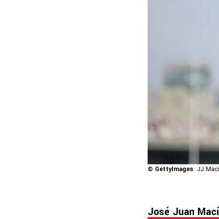
© GettyImages
JJ Mací
José Juan Mac