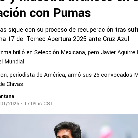
ación con Pumas
s sigue con su proceso de recuperación tras sufr
cha 17 del Torneo Apertura 2025 ante Cruz Azul.
ma brilló en Selección Mexicana, pero Javier Aguirre le
el Mundial
son, periodista de América, armó sus 26 convocados M
de Chivas
antana
/01/2026 - 17:09hs CST