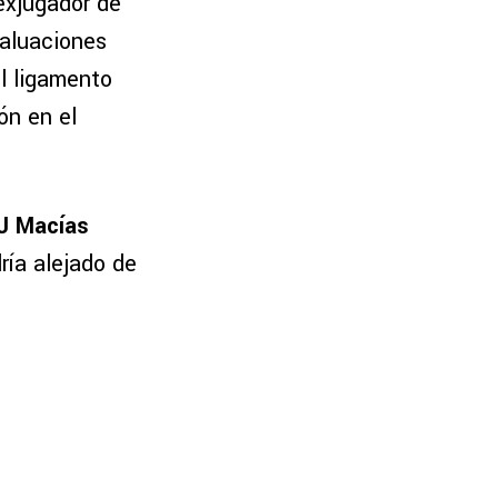
exjugador de
valuaciones
el ligamento
ón en el
J Macías
ría alejado de