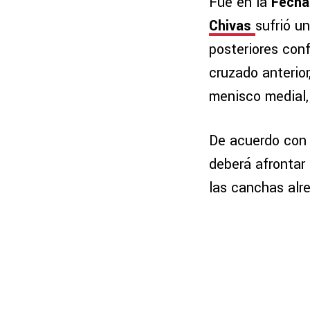
Fue en la
Fecha
Chivas
sufrió u
posteriores conf
cruzado anterior
menisco medial, 
De acuerdo con l
deberá afrontar 
las canchas alr