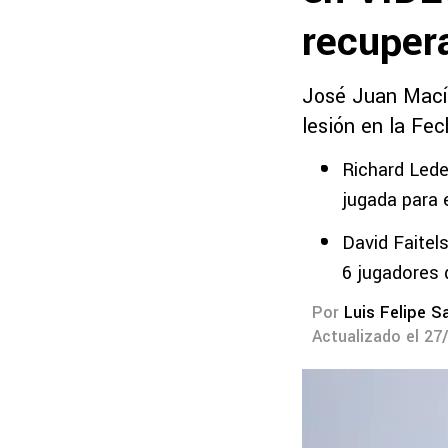
recuper
José Juan Macía
lesión en la Fe
Richard Ledez
jugada para 
David Faitel
6 jugadores 
Por
Luis Felipe S
Actualizado el 27