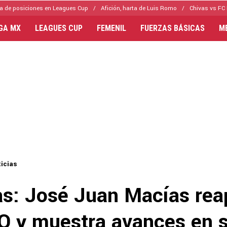
a de posiciones en Leagues Cup
Afición, harta de Luis Romo
Chivas vs FC 
IGA MX
LEAGUES CUP
FEMENIL
FUERZAS BÁSICAS
M
icias
as: José Juan Macías rea
O y muestra avances en 