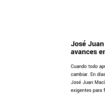
José Juan
avances e
Cuando todo apu
cambiar. En día
José Juan Macía
exigentes para fo