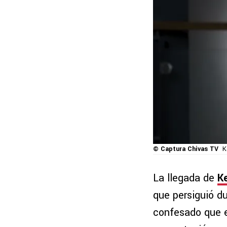
© Captura Chivas TV
K
La llegada de
K
que persiguió d
confesado que e