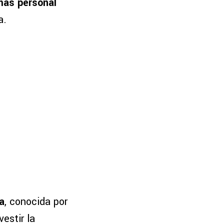
más personal
a.
a
, conocida por
vestir la