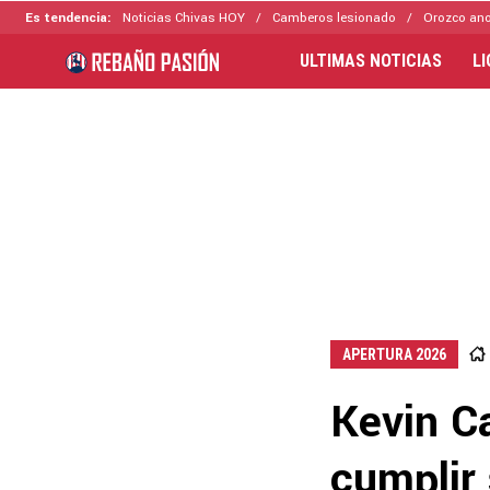
Es tendencia:
Noticias Chivas HOY
Camberos lesionado
Orozco ano
ULTIMAS NOTICIAS
L
APERTURA 2026
Kevin C
cumplir