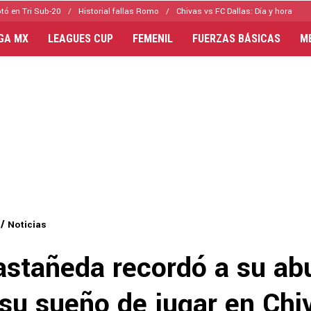
tó en Tri Sub-20
Historial fallas Romo
Chivas vs FC Dallas: Día y hora
IGA MX
LEAGUES CUP
FEMENIL
FUERZAS BÁSICAS
M
Noticias
astañeda recordó a su abu
 su sueño de jugar en Chi