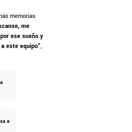
has memorias
scanse, me
por ese sueño y
 a este equipo”
,
la
isa a