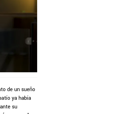
nto de un sueño
patío ya había
rante su