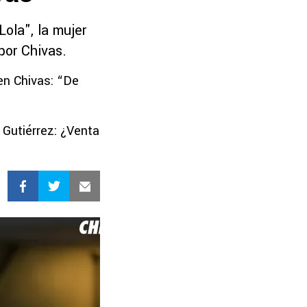
ola", la mujer
por Chivas.
en Chivas: “De
 Gutiérrez: ¿Venta