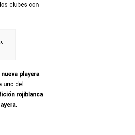
los clubes con
o,
 nueva playera
a uno del
fición rojiblanca
layera.