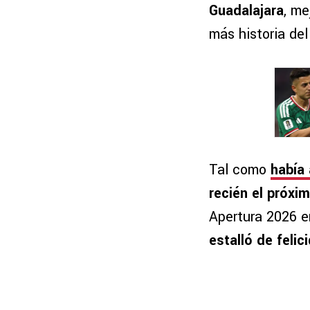
Guadalajara
, me
más historia de
Tal como
había 
recién el próxim
Apertura 2026 en
estalló de felic