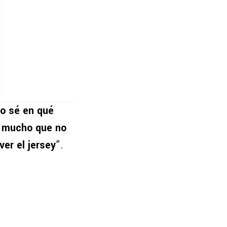
o sé en qué
n mucho que no
er el jersey
”.