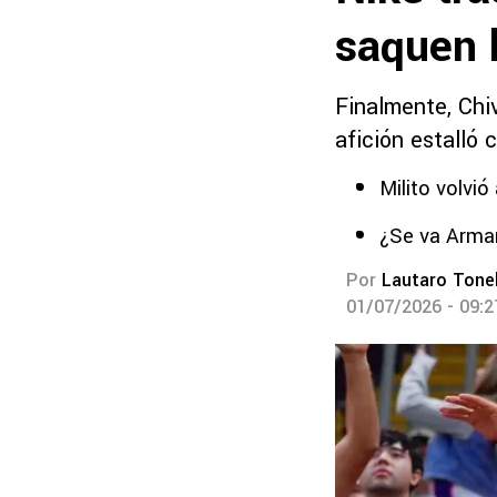
saquen l
Finalmente, Chiv
afición estalló 
Milito volvi
¿Se va Arman
Por
Lautaro Tonel
01/07/2026 - 09: