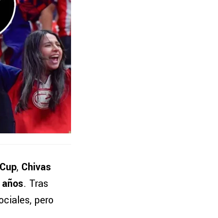
 Cup
,
Chivas
s años
. Tras
ociales, pero