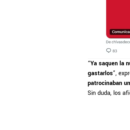
“
Ya saquen la n
gastarlos
”, exp
patrocinaban un
Sin duda, los af