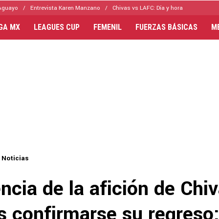
Aguayo
Entrevista Karen Manzano
Chivas vs LAFC: Día y hora
IGA MX
LEAGUES CUP
FEMENIL
FUERZAS BÁSICAS
M
Noticias
ncia de la afición de Chi
s confirmarse su regreso