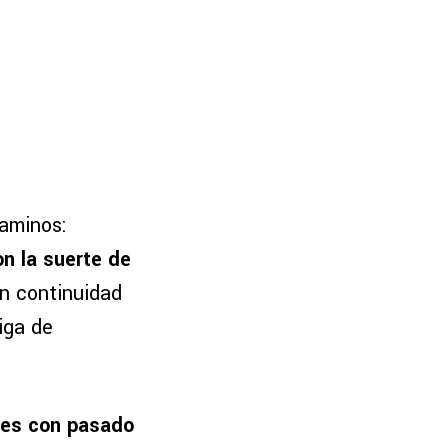
caminos:
on la suerte de
ron continuidad
iga de
res con pasado