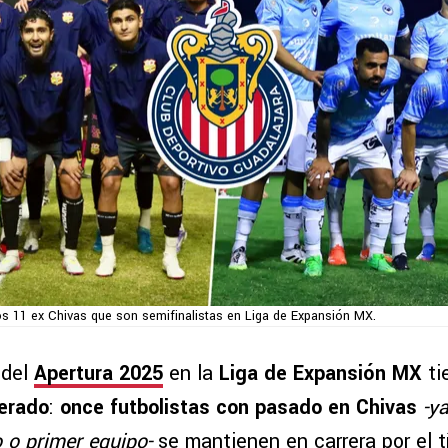
s 11 ex Chivas que son semifinalistas en Liga de Expansión MX.
 del
Apertura 2025
en la
Liga de Expansión MX
ti
perado
:
once futbolistas con pasado en Chivas
-y
 o primer equipo-
se mantienen en carrera por el tí