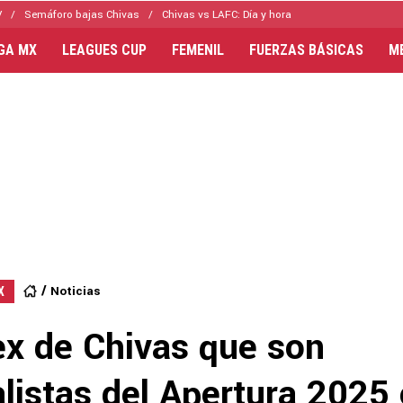
V
Semáforo bajas Chivas
Chivas vs LAFC: Día y hora
IGA MX
LEAGUES CUP
FEMENIL
FUERZAS BÁSICAS
M
Noticias
X
ex de Chivas que son
listas del Apertura 2025 