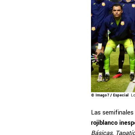
© Imago7 / Especial
Lo
Las semifinales
rojiblanco ines
Básicas, Tapatío