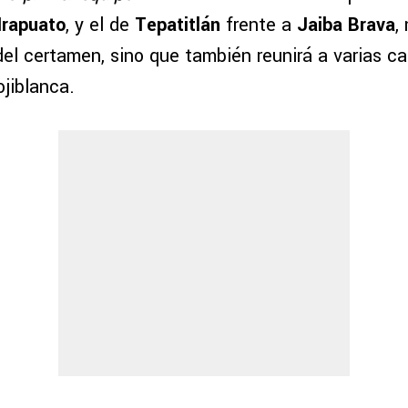
Irapuato
, y el de
Tepatitlán
frente a
Jaiba Brava
,
 del certamen, sino que también reunirá a varias c
ojiblanca.