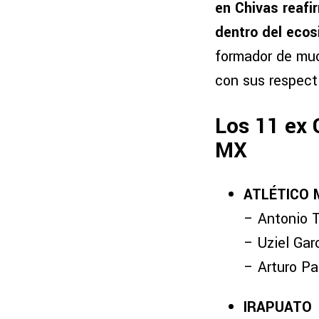
en Chivas reafir
dentro del ecos
formador de muc
con sus respecti
Los 11 ex 
MX
ATLÉTICO 
– Antonio T
– Uziel Gar
– Arturo P
IRAPUATO