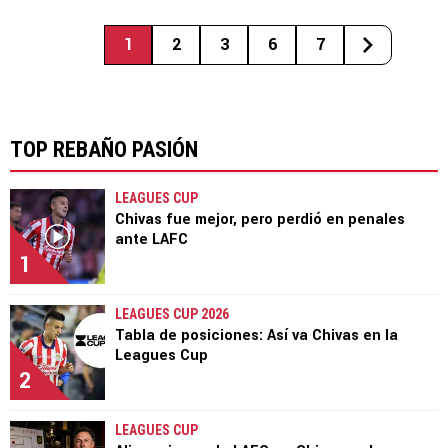
1
2
3
6
7
TOP REBAÑO PASIÓN
LEAGUES CUP
Chivas fue mejor, pero perdió en penales
ante LAFC
1
LEAGUES CUP 2026
Tabla de posiciones: Así va Chivas en la
Leagues Cup
2
LEAGUES CUP