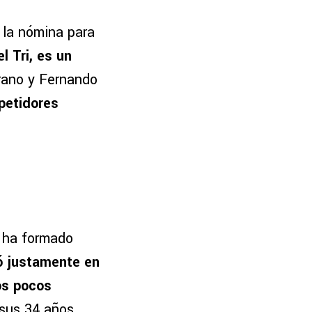
 la nómina para
l Tri, es un
rano y Fernando
petidores
a ha formado
nó justamente en
os pocos
 sus 34 años,