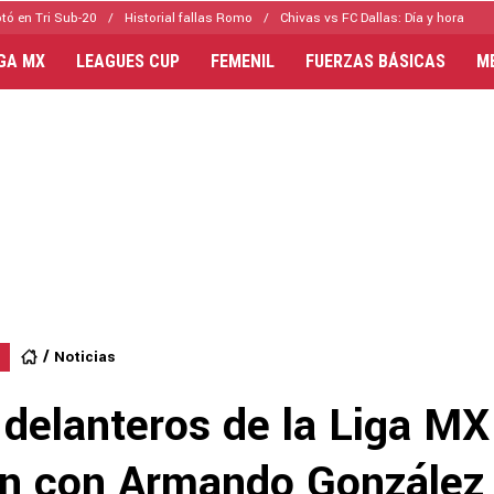
tó en Tri Sub-20
Historial fallas Romo
Chivas vs FC Dallas: Día y hora
IGA MX
LEAGUES CUP
FEMENIL
FUERZAS BÁSICAS
M
Noticias
 delanteros de la Liga MX
n con Armando González 