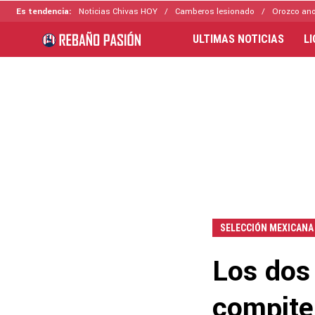
Es tendencia:
Noticias Chivas HOY
Camberos lesionado
Orozco ano
ULTIMAS NOTICIAS
L
SELECCIÓN MEXICANA
Los dos
compite