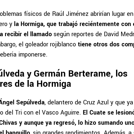
oblemas físicos de Raúl Jiménez abrirían lugar en
ero y
la Hormiga, que trabajó reciéntemente con e
 recibir el llamado
según reportes de David Med
bargo, el goleador rojiblanco
tiene otros dos com
debería imponerse.
úlveda y Germán Berterame, los
res de la Hormiga
Ángel Sepúlveda
, delantero de Cruz Azul y que y
o del Tri con el Vasco Aguirre.
El Cuate se lesio
 Chivas y aunque ya regresó, lo hizo sumando un
l banquillo
, sin grandes rendimientos. Además, a