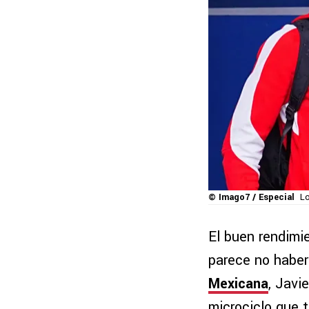
© Imago7 / Especial
Lo
El buen rendimi
parece no haber
Mexicana
, Javi
microciclo que t