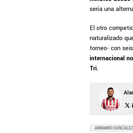
sería una alter
El otro competi
naturalizado qu
torneo- con sei
internacional n
Tri.
Ala
ARMANDO GONZÁLEZ