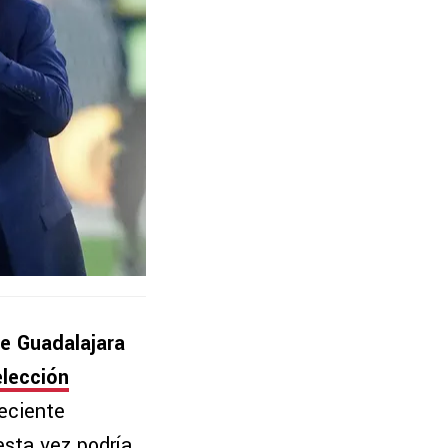
e Guadalajara
lección
reciente
esta vez podría