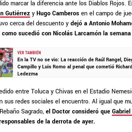
ido marcar la diferencia ante los Diablos Rojos. 
an Gutiérrez
y
Hugo Camberos
en el campo de jueg
uvo cerca del descuento y
dejó a Antonio Moham
ra como sucedió con Nicolás Larcamón la semana
VER TAMBIÉN
En la TV no se vio: La reacción de Raúl Rangel, Di
Campillo y Luis Romo al penal que cometió Richar
Ledezma
edido entre Toluca y Chivas en el Estadio Nemesio
en sus redes sociales el encuentro. Al igual que 
 Rebaño Sagrado,
el Doctor consideró que
Gabriel
responsables de la derrota de ayer.