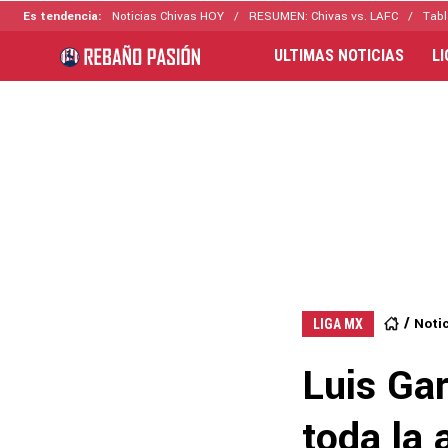
Es tendencia:
Noticias Chivas HOY
RESUMEN: Chivas vs. LAFC
Tabl
ULTIMAS NOTICIAS
L
Noti
LIGA MX
Luis Gar
toda la 