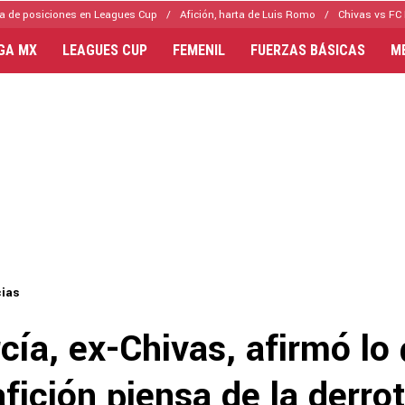
a de posiciones en Leagues Cup
Afición, harta de Luis Romo
Chivas vs FC 
IGA MX
LEAGUES CUP
FEMENIL
FUERZAS BÁSICAS
M
cias
cía, ex-Chivas, afirmó lo
afición piensa de la derro