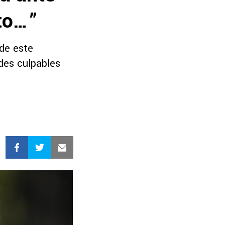
ito…”
 de este
ndes culpables