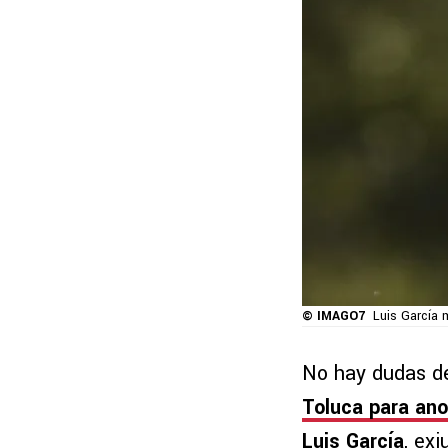
© IMAGO7
Luis García 
No hay dudas d
Toluca para anot
Luis García
, ex