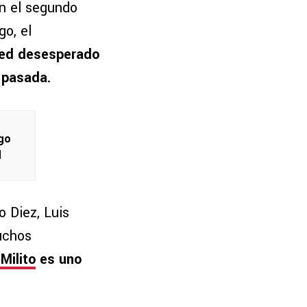
En el segundo
o, el
ed desesperado
 pasada.
ego
d
 Diez, Luis
muchos
 Milito
es uno