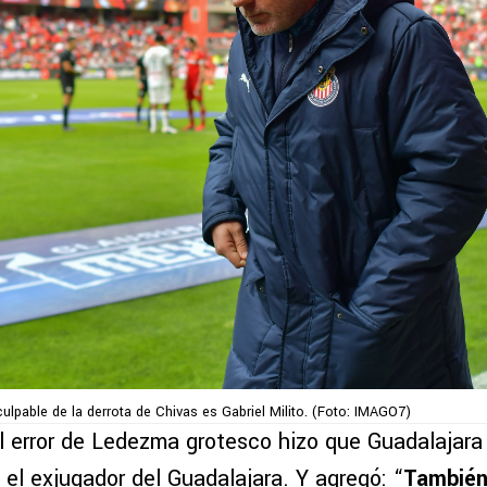
culpable de la derrota de Chivas es Gabriel Milito. (Foto: IMAGO7)
el error de Ledezma grotesco hizo que Guadalajar
 el exjugador del Guadalajara. Y agregó: “
También