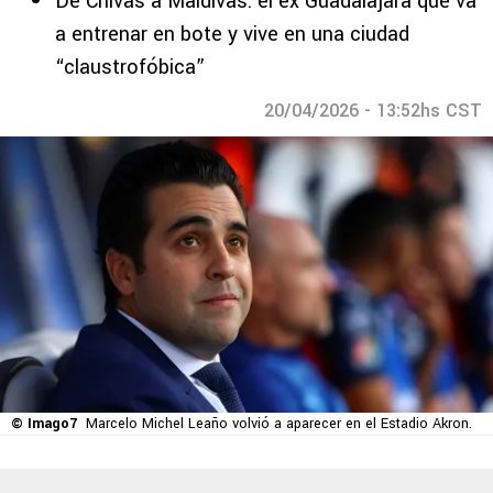
De Chivas a Maldivas: el ex Guadalajara que va
a entrenar en bote y vive en una ciudad
“claustrofóbica”
20/04/2026 - 13:52hs CST
© Imago7
Marcelo Michel Leaño volvió a aparecer en el Estadio Akron.