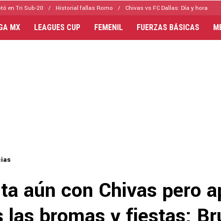
tó en Tri Sub-20
Historial fallas Romo
Chivas vs FC Dallas: Día y hora
IGA MX
LEAGUES CUP
FEMENIL
FUERZAS BÁSICAS
M
cias
ta aún con Chivas pero a
 las bromas y fiestas: Br