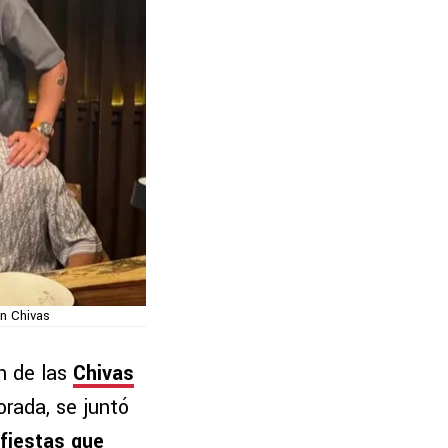
on Chivas
n de las
Chivas
rada, se juntó
fiestas que