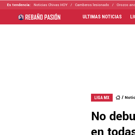
Es tendencia:
Noticias Chivas HOY
Camberos lesionado
Orozco ano
ULTIMAS NOTICIAS
L
Noti
LIGA MX
No debu
en todas