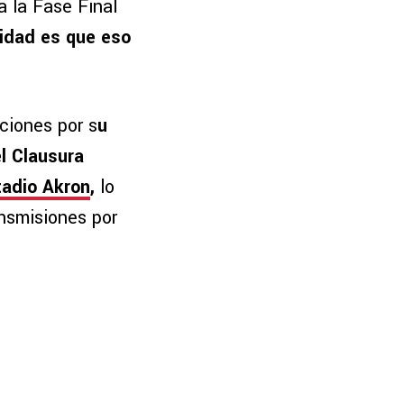
 la Fase Final
lidad es que eso
ciones por s
u
l Clausura
tadio Akron
,
lo
ansmisiones por