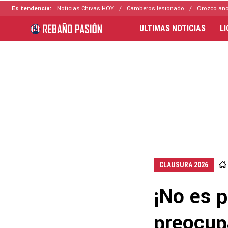
Es tendencia:
Noticias Chivas HOY
Camberos lesionado
Orozco ano
ULTIMAS NOTICIAS
L
CLAUSURA 2026
¡No es 
preocup