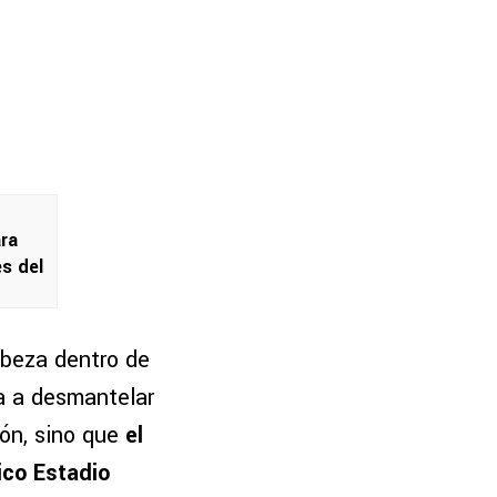
ara
s del
abeza dentro de
a a desmantelar
ión, sino que
el
ico Estadio