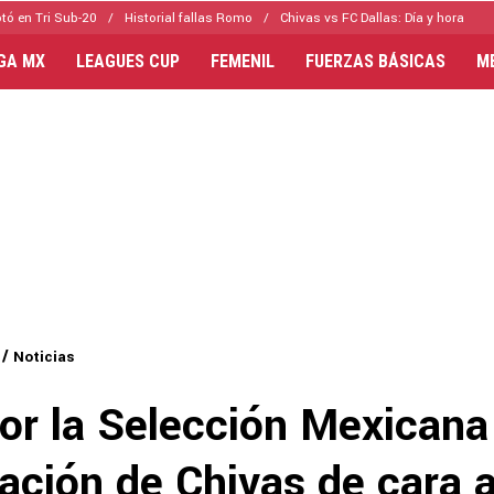
tó en Tri Sub-20
Historial fallas Romo
Chivas vs FC Dallas: Día y hora
IGA MX
LEAGUES CUP
FEMENIL
FUERZAS BÁSICAS
M
Noticias
por la Selección Mexicana
ación de Chivas de cara a