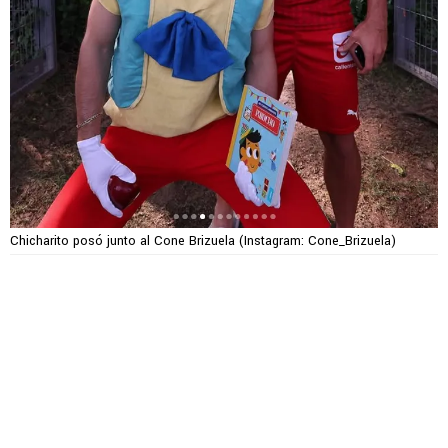
Chicharito posó junto al Cone Brizuela (Instagram: Cone_Brizuela)