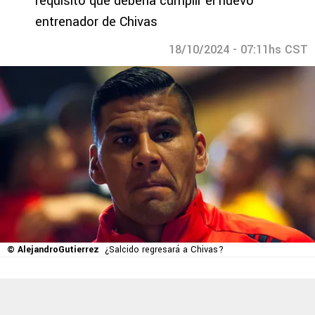
requisito que debería cumplir el nuevo
entrenador de Chivas
18/10/2024 - 07:11hs CST
© AlejandroGutierrez
¿Salcido regresará a Chivas?