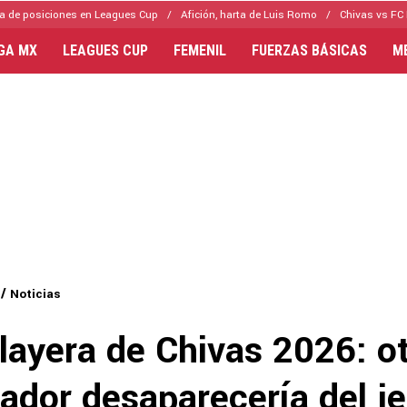
a de posiciones en Leagues Cup
Afición, harta de Luis Romo
Chivas vs FC 
IGA MX
LEAGUES CUP
FEMENIL
FUERZAS BÁSICAS
M
Noticias
layera de Chivas 2026: o
ador desaparecería del j