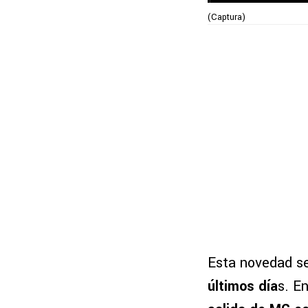
(Captura)
Esta novedad s
últimos día
s. En