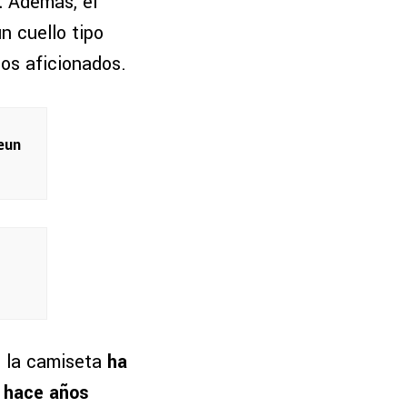
.
Además, el
un cuello tipo
los aficionados.
eun
en la camiseta
ha
e hace años