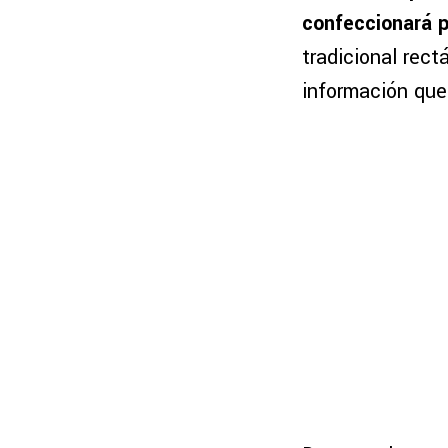
confeccionará p
tradicional rec
información qu