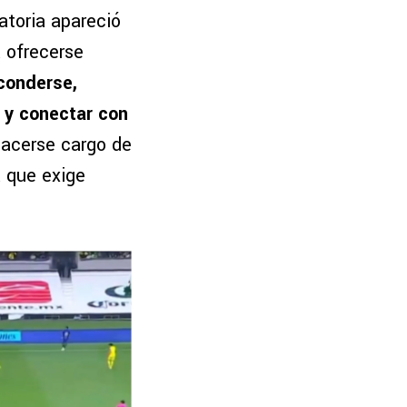
atoria apareció
a ofrecerse
conderse,
n y conectar con
acerse cargo de
a que exige