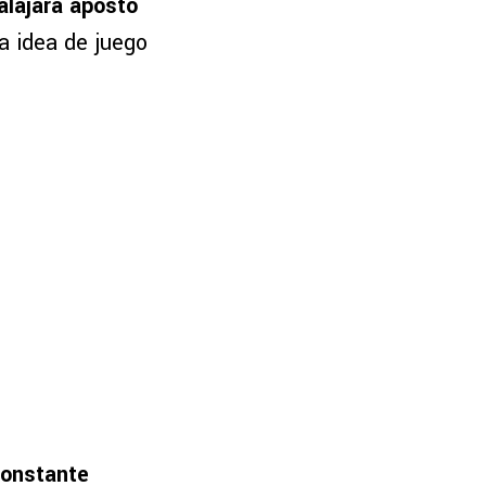
alajara apostó
a idea de juego
onstante