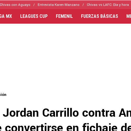
Chivas con Aguayo
Entrevista Karen Manzano
Chivas vs LAFC: Día y hora
IGA MX
LEAGUES CUP
FEMENIL
FUERZAS BÁSICAS
M
nión
 Jordan Carrillo contra A
 convertirse en fichaje d