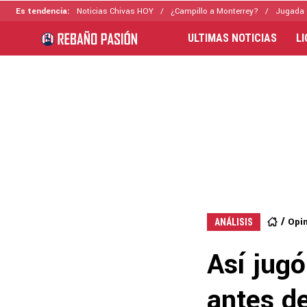
Es tendencia:
Noticias Chivas HOY
¿Campillo a Monterrey?
Jugada 
ULTIMAS NOTICIAS
L
Opi
ANÁLISIS
Así jugó
antes de