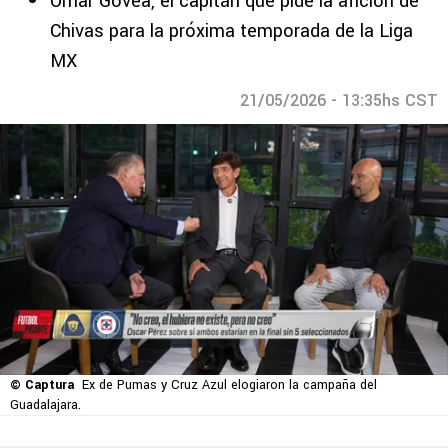
Omar Govea, el capitán que pide la afición de
Chivas para la próxima temporada de la Liga
MX
21/05/2026 - 13:35hs CST
© Captura
Ex de Pumas y Cruz Azul elogiaron la campaña del
Guadalajara.