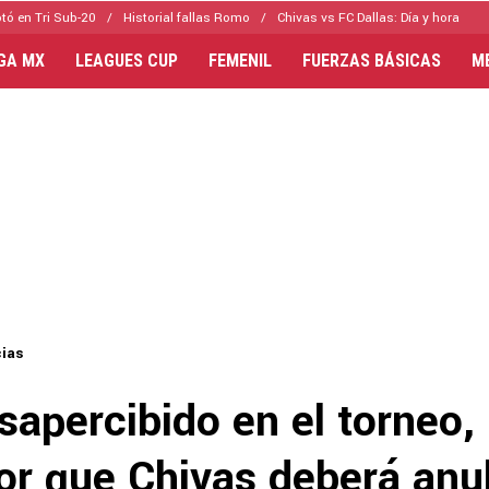
tó en Tri Sub-20
Historial fallas Romo
Chivas vs FC Dallas: Día y hora
IGA MX
LEAGUES CUP
FEMENIL
FUERZAS BÁSICAS
M
cias
apercibido en el torneo,
or que Chivas deberá anu