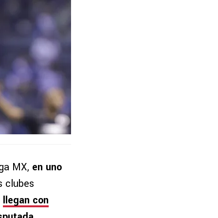
Liga MX,
en uno
s clubes
,
llegan con
isputada
.