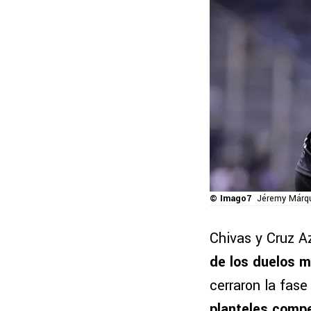
© Imago7
Jéremy Márqu
Chivas y Cruz A
de los duelos má
cerraron la fase
planteles compe