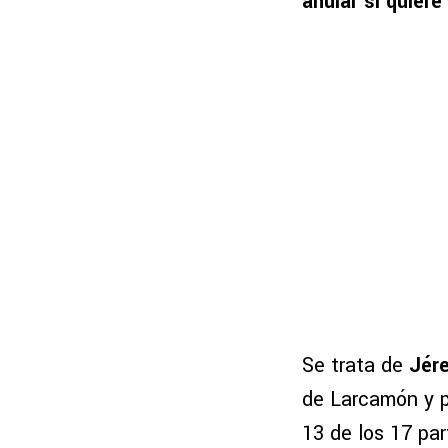
anular si quier
Se trata de
Jér
de Larcamón y p
13 de los 17 par