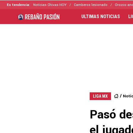
Es tendencia:
Noticias Chivas HOY
Camberos lesionado
Orozco ano
ULTIMAS NOTICIAS
L
Noti
LIGA MX
Pasó des
el jugad