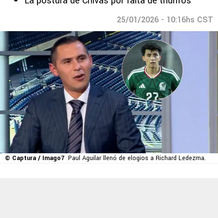
La postura de Chivas por falta de triunfos
25/01/2026 - 10:16hs CST
© Captura / Imago7
Paul Aguilar llenó de elogios a Richard Ledezma.