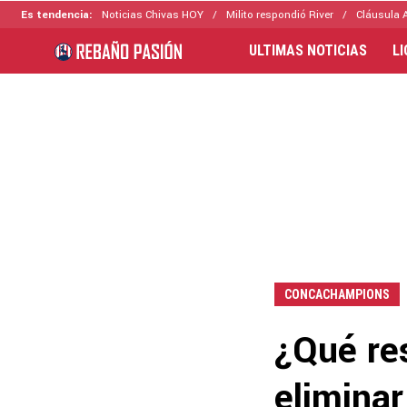
Es tendencia:
Noticias Chivas HOY
Milito respondió River
Cláusula 
ULTIMAS NOTICIAS
L
CONCACHAMPIONS
¿Qué re
eliminar