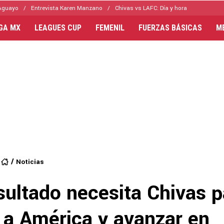
Aguayo
Entrevista Karen Manzano
Chivas vs LAFC: Día y hora
IGA MX
LEAGUES CUP
FEMENIL
FUERZAS BÁSICAS
M
Noticias
sultado necesita Chivas p
 a América y avanzar en