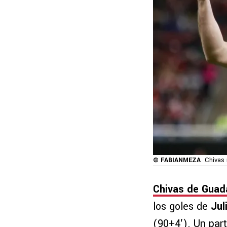
© FABIANMEZA
Chivas 
Chivas de Guada
los goles de
Jul
(90+4′). Un par