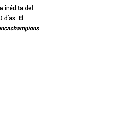
a inédita del
10 días.
El
ncachampions
.