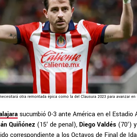
necesitará otra remontada épica como la del Clausura 2023 para avanzar 
lajara
sucumbió 0-3 ante América en el Estadio A
ián Quiñónez
(15′ de penal),
Diego Valdés
(70′) y
tido correspondiente a los Octavos de Final de Id