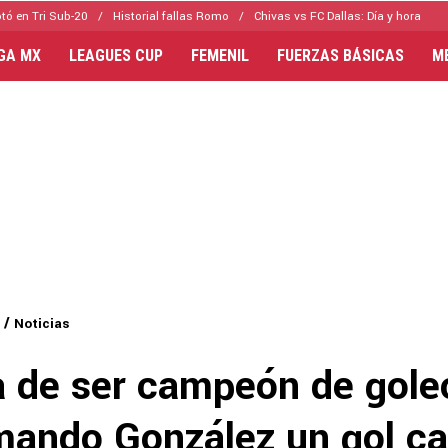
tó en Tri Sub-20
Historial fallas Romo
Chivas vs FC Dallas: Día y hora
IGA MX
LEAGUES CUP
FEMENIL
FUERZAS BÁSICAS
M
Noticias
a de ser campeón de gole
rmando González un gol c