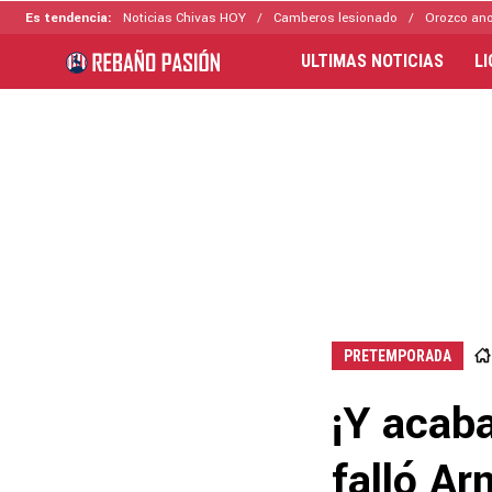
Es tendencia:
Noticias Chivas HOY
Camberos lesionado
Orozco ano
ULTIMAS NOTICIAS
L
PRETEMPORADA
¡Y acab
falló A