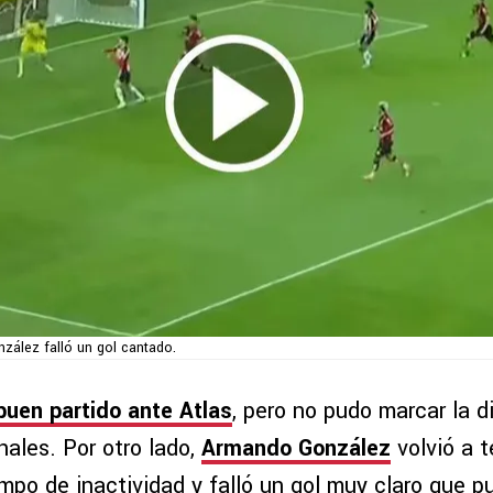
ález falló un gol cantado.
buen partido ante Atlas
, pero no pudo marcar la d
nales. Por otro lado,
Armando González
volvió a 
empo de inactividad y falló un gol muy claro que pu