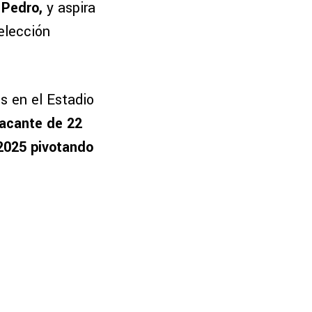
 Pedro,
y aspira
elección
s en el Estadio
tacante de 22
 2025 pivotando