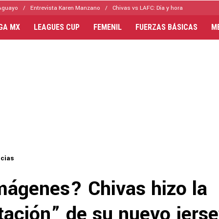
Aguayo
Entrevista Karen Manzano
Chivas vs LAFC: Día y hora
IGA MX
LEAGUES CUP
FEMENIL
FUERZAS BÁSICAS
M
icias
imágenes? Chivas hizo la
tación” de su nuevo jers