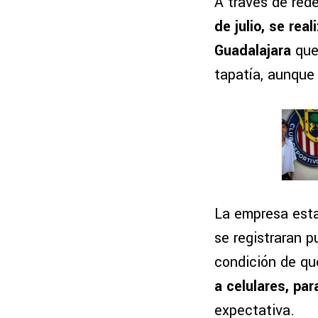
A través de red
de julio, se rea
Guadalajara
que 
tapatía, aunque
La empresa esta
se registraran p
condición de q
a celulares, par
expectativa.