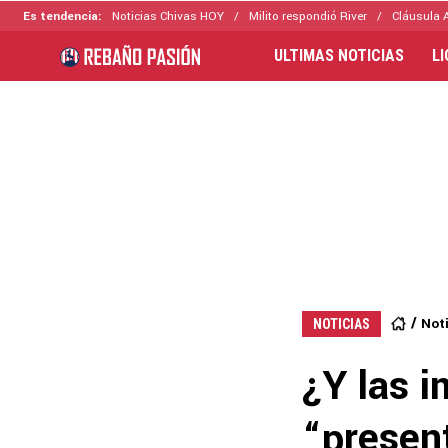
Es tendencia:
Noticias Chivas HOY
Milito respondió River
Cláusula 
ULTIMAS NOTICIAS
L
Not
NOTICIAS
¿Y las 
“presen