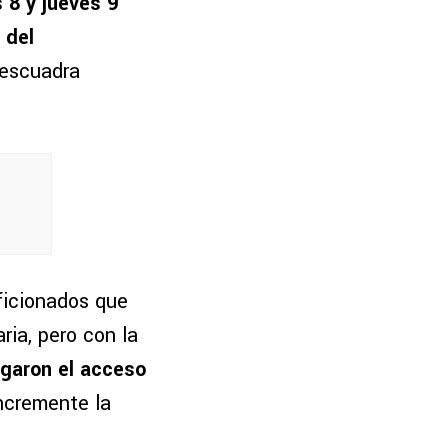
 8 y jueves 9
 del
 escuadra
ficionados que
ria, pero con la
egaron el acceso
ncremente la