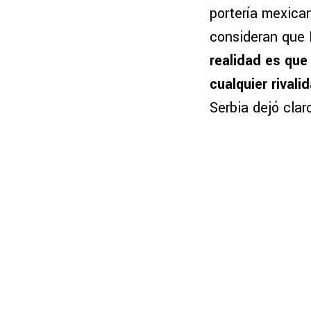
portería mexica
consideran que M
realidad es que
cualquier rivali
Serbia dejó clar