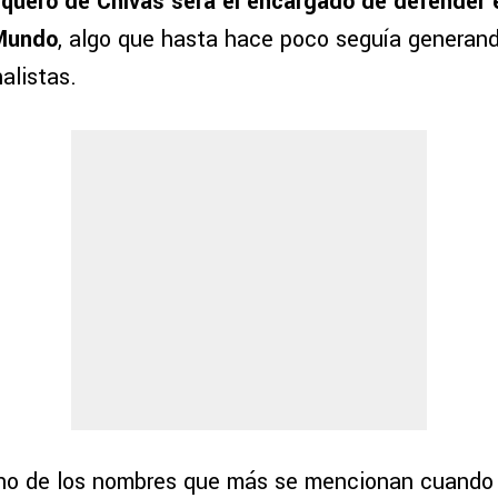
arquero de Chivas será el encargado de defender e
 Mundo
, algo que hasta hace poco seguía generan
alistas.
no de los nombres que más se mencionan cuando 