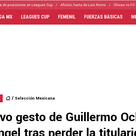
a de posiciones en Leagues Cup
Afición, harta de Luis Romo
Chivas vs FC 
IGA MX
LEAGUES CUP
FEMENIL
FUERZAS BÁSICAS
M
Selección Mexicana
ivo gesto de Guillermo O
gel tras perder la titular