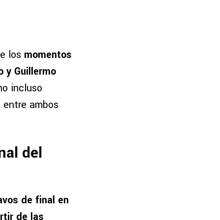
de los
momentos
o y Guillermo
no incluso
te entre ambos
nal del
vos de final en
tir de las