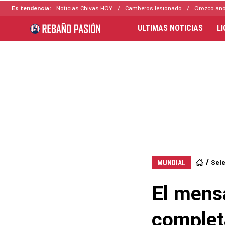
Es tendencia:
Noticias Chivas HOY
Camberos lesionado
Orozco ano
ULTIMAS NOTICIAS
L
Sel
MUNDIAL
El mens
complet