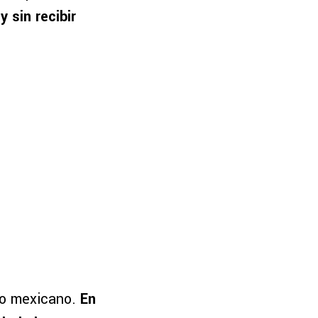
y sin recibir
do mexicano.
En