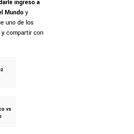
 darle ingreso a
del Mundo
y
ue uno de los
 y compartir con
ez
co vs
s