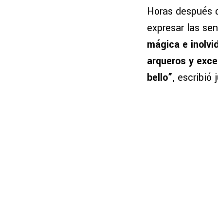
Horas después de
expresar las se
mágica e inolvi
arqueros y exce
bello”
, escribió