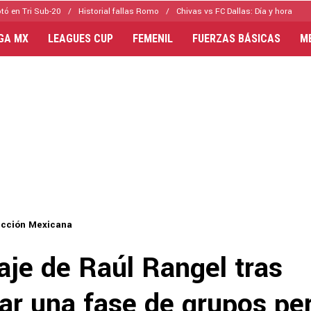
tó en Tri Sub-20
Historial fallas Romo
Chivas vs FC Dallas: Día y hora
IGA MX
LEAGUES CUP
FEMENIL
FUERZAS BÁSICAS
M
ección Mexicana
aje de Raúl Rangel tras
ar una fase de grupos pe