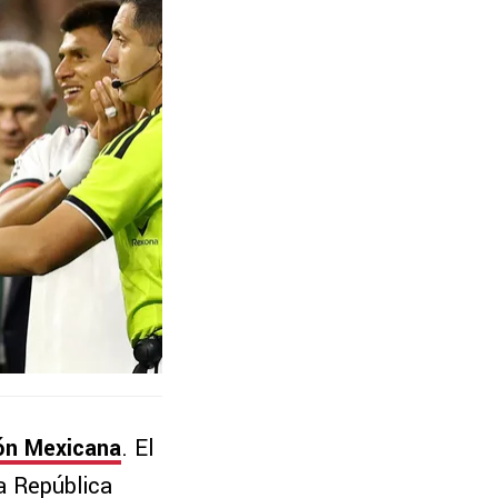
ón Mexicana
. El
 a República