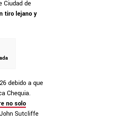
de Ciudad de
 tiro lejano y
rada
026 debido a que
ica Chequia.
re no solo
 John Sutcliffe