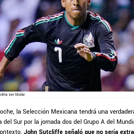
ría ser titular.
oche, la Selección Mexicana tendrá una verdade
 del Sur por la jornada dos del Grupo A del Mundi
contexto,
John Sutcliffe señaló que no sería extr