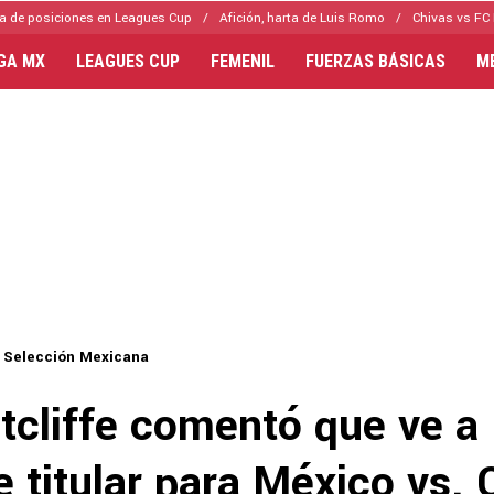
a de posiciones en Leagues Cup
Afición, harta de Luis Romo
Chivas vs FC 
IGA MX
LEAGUES CUP
FEMENIL
FUERZAS BÁSICAS
M
Selección Mexicana
tcliffe comentó que ve a 
 titular para México vs. 