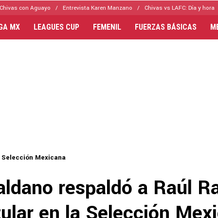
Chivas con Aguayo
Entrevista Karen Manzano
Chivas vs LAFC: Día y hora
IGA MX
LEAGUES CUP
FEMENIL
FUERZAS BÁSICAS
M
Selección Mexicana
aldano respaldó a Raúl R
tular en la Selección Mex