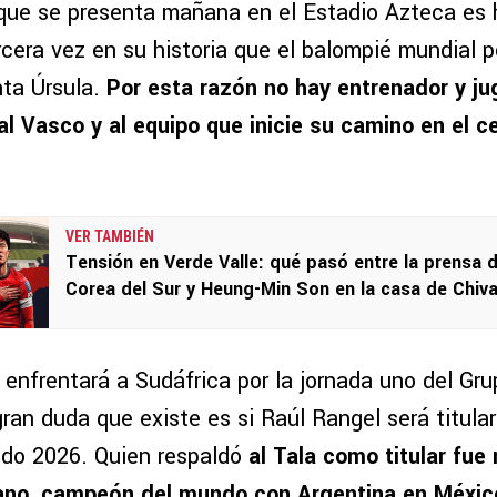
que se presenta mañana en el Estadio Azteca es h
rcera vez en su historia que el balompié mundial p
nta Úrsula.
Por esta razón no hay entrenador y ju
 al Vasco y al equipo que inicie su camino en el 
VER TAMBIÉN
Tensión en Verde Valle: qué pasó entre la prensa 
Corea del Sur y Heung-Min Son en la casa de Chiv
nfrentará a Sudáfrica por la jornada uno del Gr
ran duda que existe es si Raúl Rangel será titular 
do 2026. Quien respaldó
al Tala como titular fu
ano, campeón del mundo con Argentina en Méxic