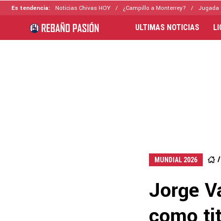
Es tendencia:
Noticias Chivas HOY
¿Campillo a Monterrey?
Jugada 
ULTIMAS NOTICIAS
L
MUNDIAL 2026
Jorge V
como ti