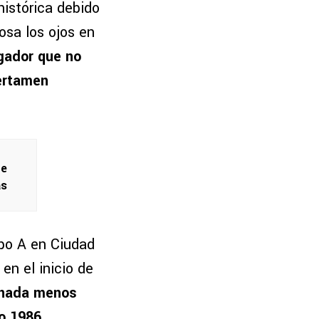
istórica debido
osa los ojos en
gador que no
certamen
de
as
upo A en Ciudad
en el inicio de
e nada menos
o 1986
.