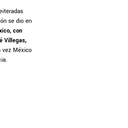
eiteradas
ión se dio en
ico, con
 Villegas,
 vez México
ia.