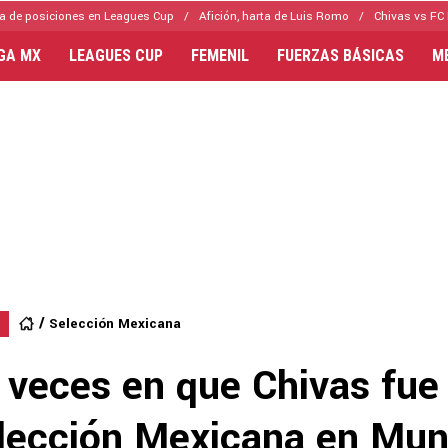
a de posiciones en Leagues Cup
Afición, harta de Luis Romo
Chivas vs FC 
IGA MX
LEAGUES CUP
FEMENIL
FUERZAS BÁSICAS
M
Selección Mexicana
 veces en que Chivas fue
elección Mexicana en Mun