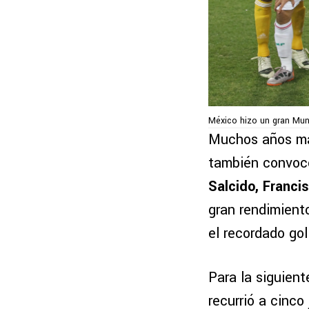
México hizo un gran Mund
Muchos años má
también convocó
Salcido, Franc
gran rendimient
el recordado go
Para la siguien
recurrió a cinc