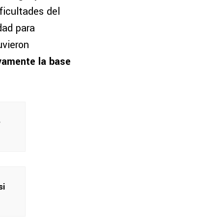
ficultades del
dad para
uvieron
evamente la base
e
si