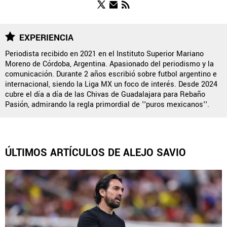
NOTICIAS
EXPERIENCIA
Periodista recibido en 2021 en el Instituto Superior Mariano
Moreno de Córdoba, Argentina. Apasionado del periodismo y la
QUIENES SOMOS
|
STAFF
|
CONTACTO
|
comunicación. Durante 2 años escribió sobre futbol argentino e
internacional, siendo la Liga MX un foco de interés. Desde 2024
ESCRIBE EN REBAÑO PASIÓN
cubre el día a día de las Chivas de Guadalajara para Rebaño
Pasión, admirando la regla primordial de ''puros mexicanos''.
Rebaño Pasión es una sección especial del portal
Bolavip.com con información destinada a los fans del Club
Chivas.
Esta sección no tiene relación alguna con el club. Para visitar
ÚLTIMOS ARTÍCULOS DE ALEJO SAVIO
el sitio oficial
haz click aquí
Términos y Condiciones
Políticas de Privacidad
Política Editorial
Ad Choices