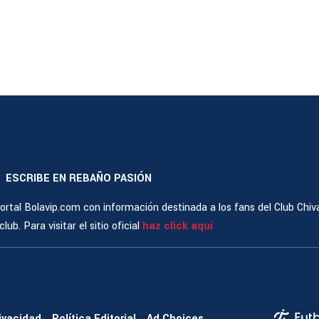
ESCRIBE EN REBAÑO PASIÓN
|
rtal Bolavip.com con información destinada a los fans del Club Chiv
ub. Para visitar el sitio oficial
haz click aquí
rivacidad
Política Editorial
Ad Choices