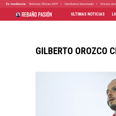
Es tendencia:
Noticias Chivas HOY
Camberos lesionado
Orozco ano
ULTIMAS NOTICIAS
L
GILBERTO OROZCO C