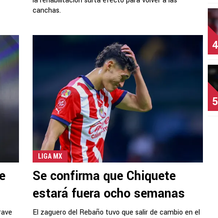
la rehabilitación surta efecto para volver a las
canchas.
4
5
LIGA MX
e
Se confirma que Chiquete
estará fuera ocho semanas
rave
El zaguero del Rebaño tuvo que salir de cambio en el