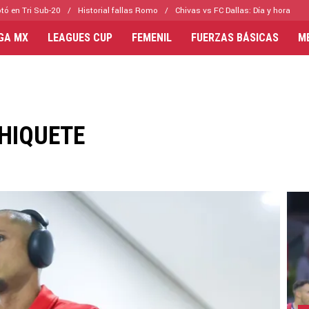
tó en Tri Sub-20
Historial fallas Romo
Chivas vs FC Dallas: Día y hora
IGA MX
LEAGUES CUP
FEMENIL
FUERZAS BÁSICAS
M
HIQUETE