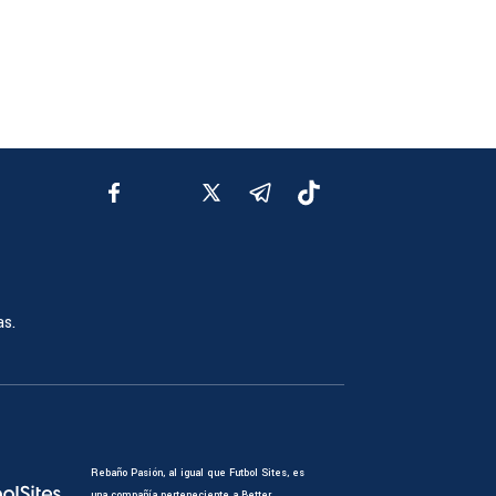
as.
Rebaño Pasión, al igual que Futbol Sites, es
una compañía perteneciente a Better