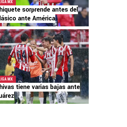
LIGA MX
hiquete sorprende antes del
lásico ante América
LIGA MX
hivas tiene varias bajas ante
uárez