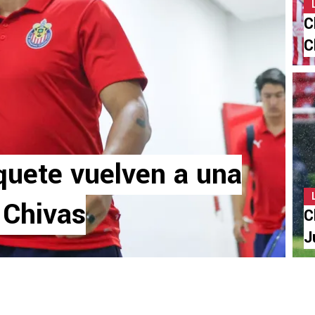
C
C
quete vuelven a una
 Chivas
C
J