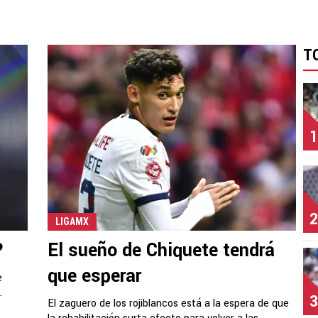
T
1
2
LIGAMX
?
El sueño de Chiquete tendrá
que esperar
e
.
3
El zaguero de los rojiblancos está a la espera de que