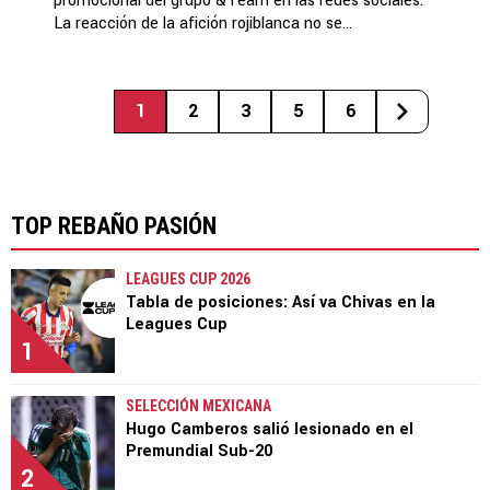
promocional del grupo &Team en las redes sociales.
La reacción de la afición rojiblanca no se...
1
2
3
5
6
TOP REBAÑO PASIÓN
LEAGUES CUP 2026
Tabla de posiciones: Así va Chivas en la
Leagues Cup
1
SELECCIÓN MEXICANA
Hugo Camberos salió lesionado en el
Premundial Sub-20
2