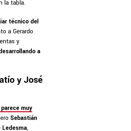
 la tabla.
liar técnico del
nto a Gerardo
ientas y
desarrollando a
atío y José
e
parece muy
tero
Sebastián
e Ledesma
,