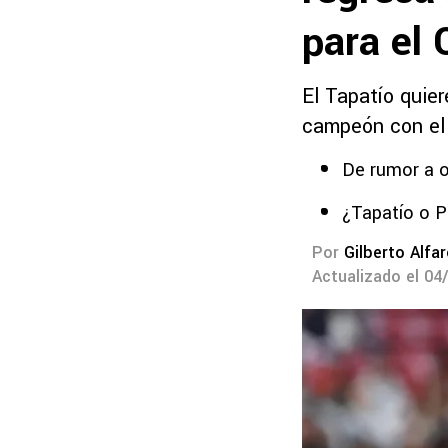
para el
El Tapatío quier
campeón con el
De rumor a o
¿Tapatío o P
Por
Gilberto Alfa
Actualizado el 04