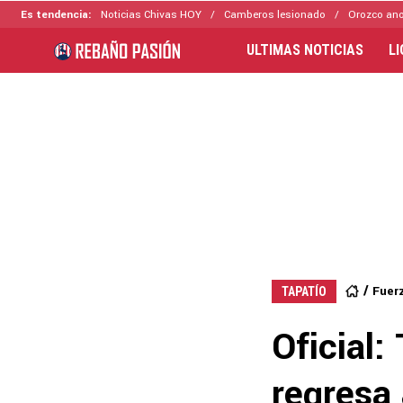
Es tendencia:
Noticias Chivas HOY
Camberos lesionado
Orozco ano
ULTIMAS NOTICIAS
L
Fuer
TAPATÍO
Oficial: 
regresa