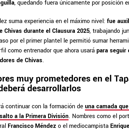
guilla
, quedando fuera únicamente por posición en
ez suma experiencia en el máximo nivel:
fue auxi
e Chivas durante el Clausura 2025
, trabajando ju
so por el primer plantel le permitió sumar herram
erfil como entrenador que ahora usará
para seguir 
adores de Chivas
.
res muy prometedores en el Tap
eberá desarrollarlos
erá continuar con la formación de
una camada qu
salto a la Primera División
. Nombres como el por
tral
Francisco Méndez
o el mediocampista
Enriqu