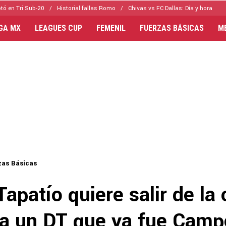
tó en Tri Sub-20
Historial fallas Romo
Chivas vs FC Dallas: Día y hora
IGA MX
LEAGUES CUP
FEMENIL
FUERZAS BÁSICAS
M
zas Básicas
Tapatío quiere salir de la 
 a un DT que ya fue Cam