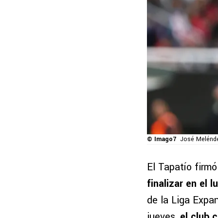
© Imago7
José Melénde
El Tapatío firm
finalizar en el 
de la Liga Expa
jueves,
el club 