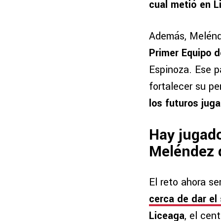
cual metió en Li
Además, Melénd
Primer Equipo d
Espinoza. Ese pa
fortalecer su p
los futuros jug
Hay jugado
Meléndez d
El reto ahora s
cerca de dar el 
Liceaga
, el cen