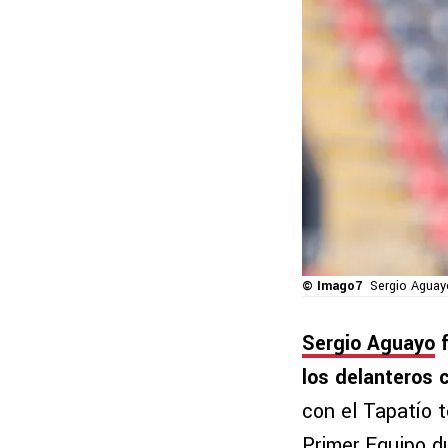
© Imago7
Sergio Aguayo
Sergio Aguayo
f
los delanteros 
con el Tapatío t
Primer Equipo du