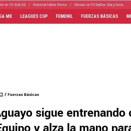
tó en Tri Sub-20
Historial fallas Romo
Chivas vs FC Dallas: Día y hora
IGA MX
LEAGUES CUP
FEMENIL
FUERZAS BÁSICAS
M
Fuerzas Básicas
Aguayo sigue entrenando 
Equipo y alza la mano par