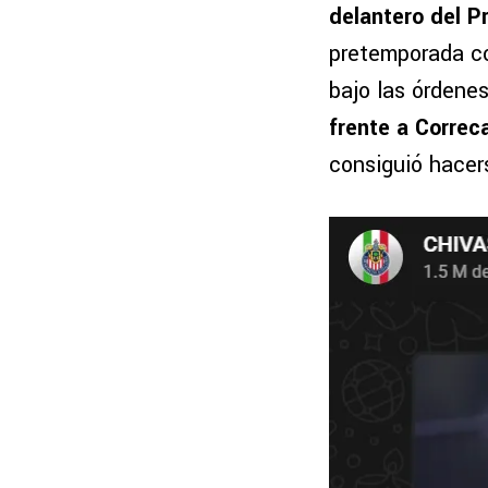
delantero del P
pretemporada co
bajo las órdene
frente a Corre
consiguió hacer