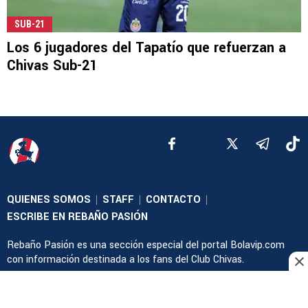
SUB-21
Los 6 jugadores del Tapatío que refuerzan a
Chivas Sub-21
QUIENES SOMOS
STAFF
CONTACTO
|
|
|
ESCRIBE EN REBAÑO PASIÓN
Rebaño Pasión es una sección especial del portal Bolavip.com
con información destinada a los fans del Club Chivas.
Esta sección no tiene relación alguna con el club. Para visitar el
sitio oficial
haz click aquí