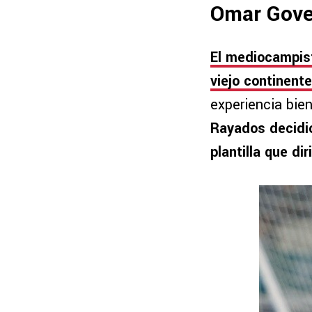
Omar Gov
El mediocampist
viejo continent
experiencia bien
Rayados decidió
plantilla que di