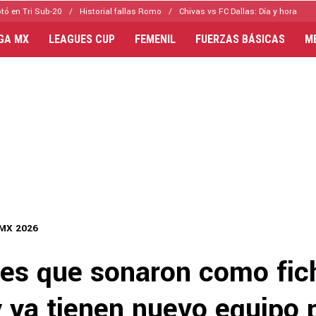
tó en Tri Sub-20
Historial fallas Romo
Chivas vs FC Dallas: Día y hora
IGA MX
LEAGUES CUP
FEMENIL
FUERZAS BÁSICAS
M
 MX 2026
es que sonaron como fic
 ya tienen nuevo equipo p