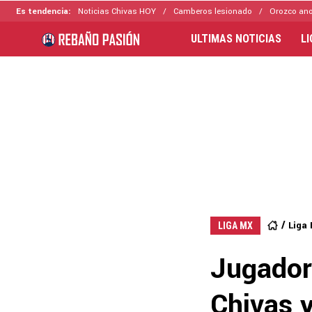
Es tendencia:
Noticias Chivas HOY
Camberos lesionado
Orozco ano
ULTIMAS NOTICIAS
L
Liga
LIGA MX
Jugador
Chivas y