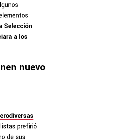
algunos
s elementos
la Selección
iara a los
ienen nuevo
perodiversas
listas prefirió
no de sus