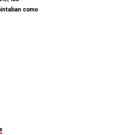
 pintaban como
e