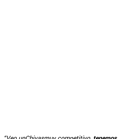
“Veo unChivasmuy competitivo,
tenemos