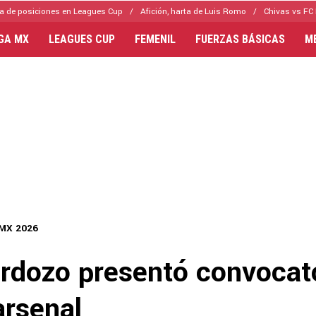
a de posiciones en Leagues Cup
Afición, harta de Luis Romo
Chivas vs FC 
IGA MX
LEAGUES CUP
FEMENIL
FUERZAS BÁSICAS
M
 MX 2026
rdozo presentó convocat
arsenal