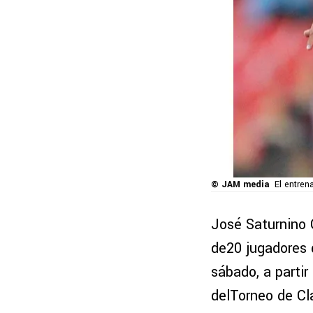
© JAM media
El entren
José Saturnino C
de20 jugadores q
sábado, a partir
delTorneo de Cl