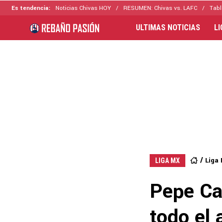
Es tendencia:
Noticias Chivas HOY
RESUMEN: Chivas vs. LAFC
Tabl
ULTIMAS NOTICIAS
L
Liga
LIGA MX
Pepe Ca
todo el 