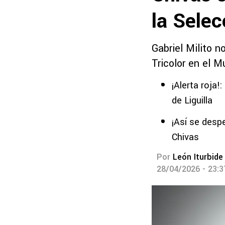
la Sele
Gabriel Milito n
Tricolor en el M
¡Alerta roja!
de Liguilla
¡Así se desp
Chivas
Por
León Iturbide
28/04/2026 - 23: