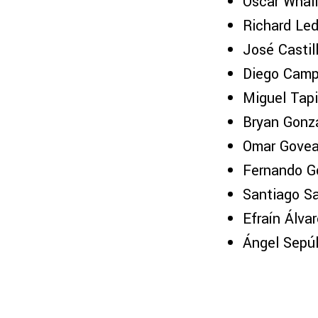
Óscar Whal
Richard Le
José Castil
Diego Campi
Miguel Tap
Bryan Gonz
Omar Gove
Fernando G
Santiago S
Efraín Álva
Ángel Sepú