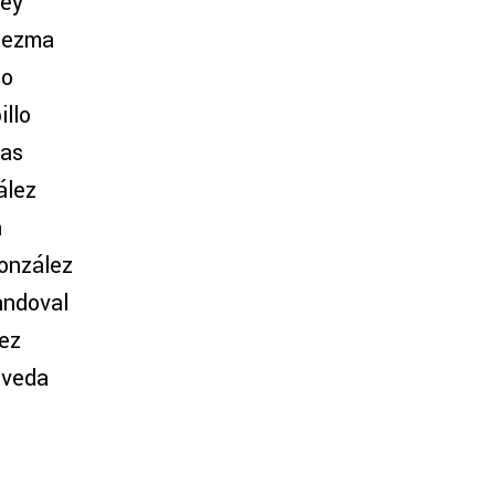
ley
dezma
lo
llo
ias
ález
a
onzález
andoval
rez
lveda