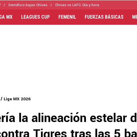
V
Semáforo bajas Chivas
Chivas vs LAFC: Día y hora
IGA MX
LEAGUES CUP
FEMENIL
FUERZAS BÁSICAS
M
Liga MX 2026
ría la alineación estelar 
ontra Tigres tras las 5 ba