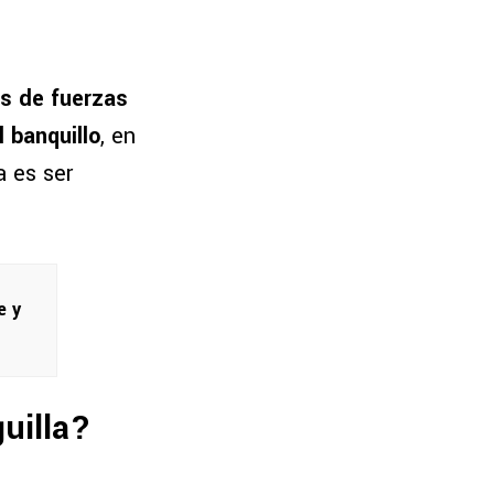
os de fuerzas
 banquillo
, en
a es ser
e y
guilla?