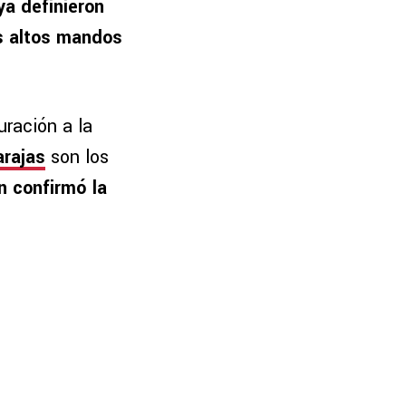
ya definieron
os altos mandos
uración a la
arajas
son los
 confirmó la