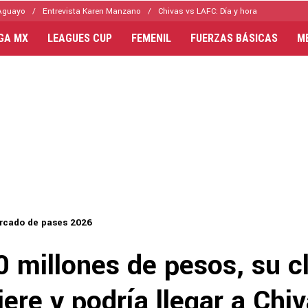
Aguayo
Entrevista Karen Manzano
Chivas vs LAFC: Día y hora
IGA MX
LEAGUES CUP
FEMENIL
FUERZAS BÁSICAS
M
rcado de pases 2026
 millones de pesos, su c
iere y podría llegar a Chi