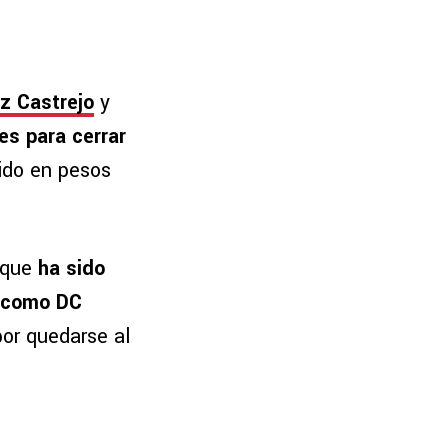
z Castrejo
y
es para cerrar
cido en pesos
 que
ha sido
a como DC
por quedarse al