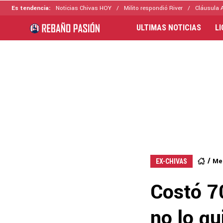
Es tendencia:
Noticias Chivas HOY
Milito respondió River
Cláusula 
ULTIMAS NOTICIAS
L
Me
EX-CHIVAS
Costó 70
no lo qu