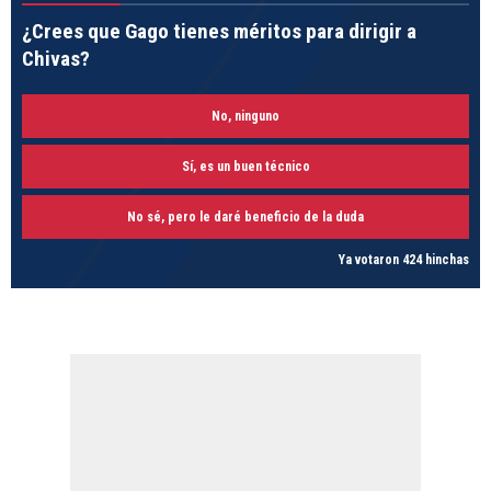
¿Crees que Gago tienes méritos para dirigir a
Chivas?
No, ninguno
Sí, es un buen técnico
No sé, pero le daré beneficio de la duda
Ya votaron 424 hinchas