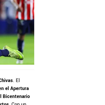
Chivas
. El
en el Apertura
l Bicentenario
rtos.
Con un