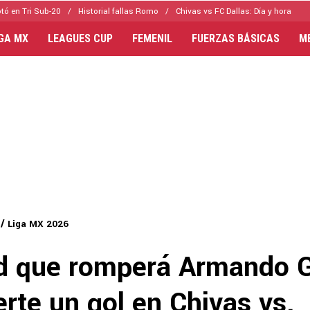
tó en Tri Sub-20
Historial fallas Romo
Chivas vs FC Dallas: Día y hora
IGA MX
LEAGUES CUP
FEMENIL
FUERZAS BÁSICAS
M
Liga MX 2026
rd que romperá Armando 
erte un gol en Chivas vs.