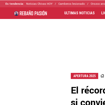
Es tendencia:
Noticias Chivas HOY
Camberos lesionado
Orozco ano
ULTIMAS NOTICIAS
L
APERTURA 2025
El réco
si convi