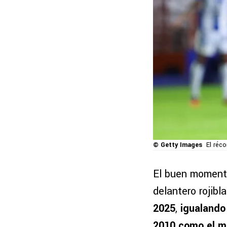
© Getty Images
El réc
El buen momen
delantero rojib
2025
,
igualando 
2010 como el m