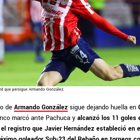
ord que persigue Armando González.
to de
Armando González
sigue dejando huella en
lanco marcó ante Pachuca y
alcanzó los 11 goles 
el registro que Javier Hernández estableció en e
áximo goleador Sub-23 del Rebaño en torneos co