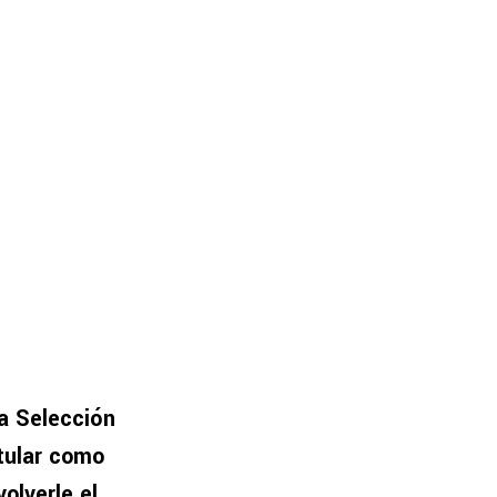
la Selección
itular como
olverle el