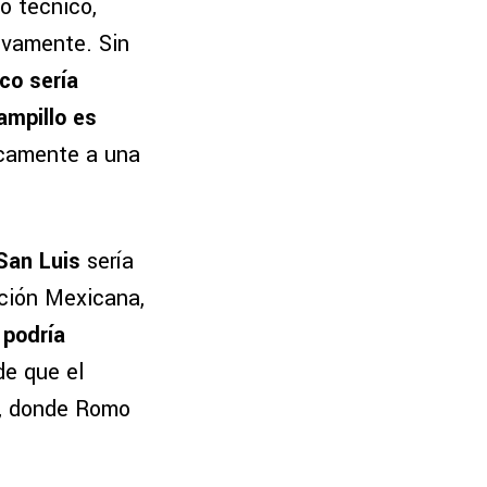
o técnico,
ivamente. Sin
co sería
ampillo es
nicamente a una
 San Luis
sería
cción Mexicana,
 podría
de que el
la, donde Romo