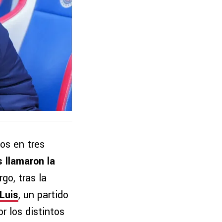
fos en tres
s llamaron la
go, tras la
 Luis
, un partido
r los distintos