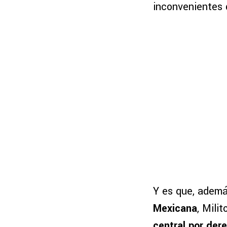
inconvenientes q
Y es que, adem
Mexicana
, Mili
central por der