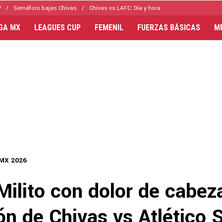
V
Semáforo bajas Chivas
Chivas vs LAFC: Día y hora
IGA MX
LEAGUES CUP
FEMENIL
FUERZAS BÁSICAS
M
 MX 2026
Milito con dolor de cabeza
ón de Chivas vs Atlético 