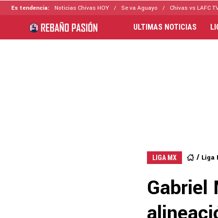
Es tendencia:
Noticias Chivas HOY
Se va Aguayo
Chivas vs LAFC T
ULTIMAS NOTICIAS
L
Liga
LIGA MX
Gabriel 
alineaci