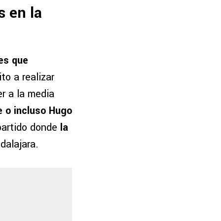
s en la
res que
to a realizar
r a la media
e o incluso Hugo
 partido donde
la
dalajara.