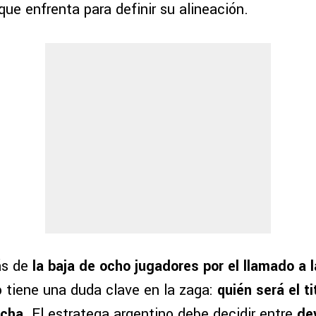
ue enfrenta para definir su alineación.
ás de
la baja de ocho jugadores por el llamado a 
to tiene una duda clave en la zaga:
quién será el t
echa
. El estratega argentino debe decidir entre
dev