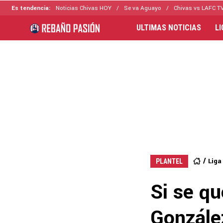
Es tendencia:
Noticias Chivas HOY
Se va Aguayo
Chivas vs LAFC T
ULTIMAS NOTICIAS
L
Liga
PLANTEL
Si se q
González