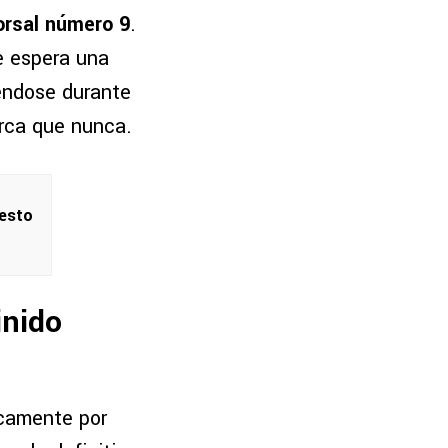
dorsal número 9
.
e espera una
éndose durante
erca que nunca.
 esto
inido
icamente por