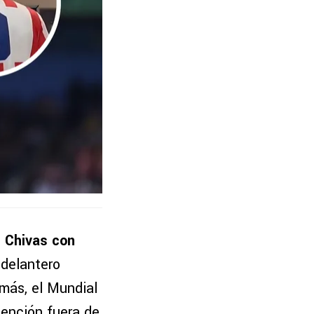
e Chivas con
l delantero
emás, el Mundial
tención fuera de