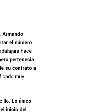
o.
Armando
rtar el número
adalajara hace
ero pertenecía
de su contrato a
ificado muy
cillo.
Lo único
l inicio del