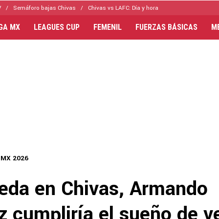
V
Semáforo bajas Chivas
Chivas vs LAFC: Día y hora
IGA MX
LEAGUES CUP
FEMENIL
FUERZAS BÁSICAS
M
 MX 2026
ueda en Chivas, Armando
 cumpliría el sueño de ve