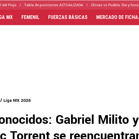
l del Piojo
Tabla de posiciones ACTUALIZADA
Chivas vs Puebla: Día y hora
IGA MX
FEMENIL
FUERZAS BÁSICAS
MERCADO DE FICHA
Liga MX 2026
onocidos: Gabriel Milito y
 Torrent se reencuentra