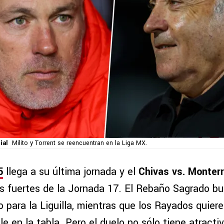
ial
Milito y Torrent se reencuentran en la Liga MX.
5
llega a su última jornada y el
Chivas vs. Monter
os fuertes de la Jornada 17. El Rebaño Sagrado b
o para la Liguilla, mientras que los Rayados quiere
le en la tabla. Pero el duelo no sólo tiene atracti