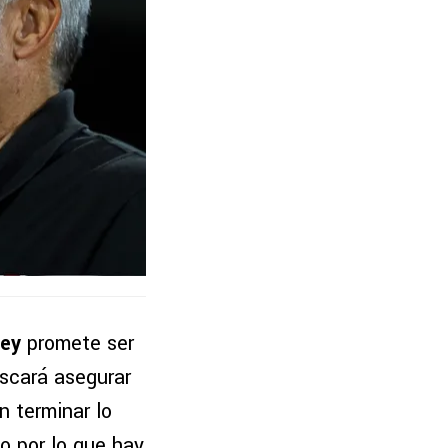
rey
promete ser
uscará asegurar
n terminar lo
vo por lo que hay