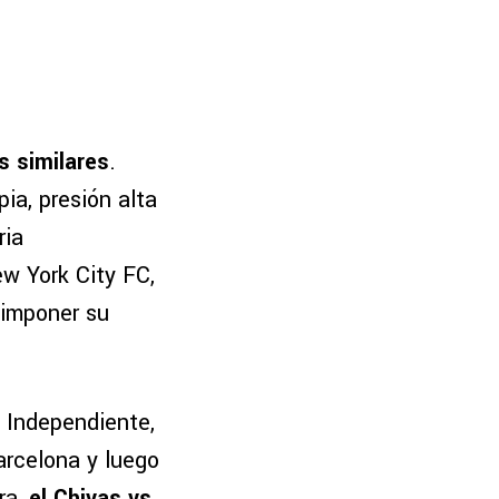
s similares
.
ia, presión alta
ria
w York City FC,
 imponer su
n Independiente,
arcelona y luego
ra,
el Chivas vs.