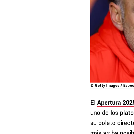
© Getty Images / Espec
El
Apertura 202
uno de los plat
su boleto direct
más arriba posib