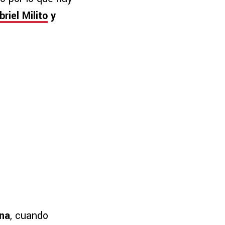
briel Milito
y
na
, cuando