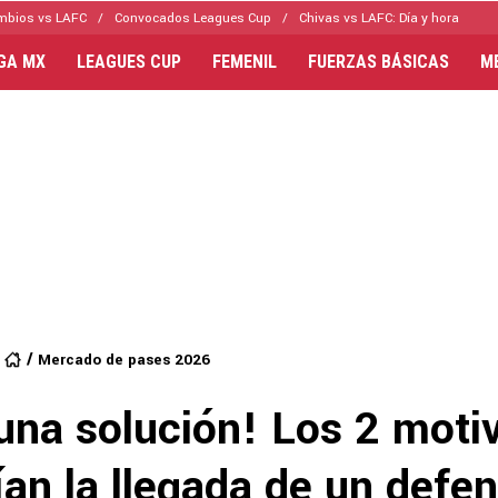
mbios vs LAFC
Convocados Leagues Cup
Chivas vs LAFC: Día y hora
IGA MX
LEAGUES CUP
FEMENIL
FUERZAS BÁSICAS
M
Mercado de pases 2026
 una solución! Los 2 moti
ían la llegada de un defe