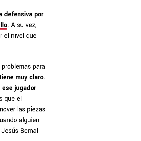
ea defensiva por
llo
. A su vez,
 el nivel que
s problemas para
 tiene muy claro.
a ese jugador
s que el
over las piezas
cuando alguien
 Jesús Bernal