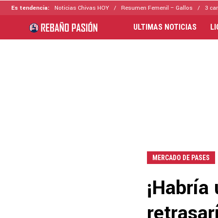
Es tendencia:
Noticias Chivas HOY
Resumen Femenil – Gallos
3 ca
ULTIMAS NOTICIAS
L
MERCADO DE PASES
¡Habría
retrasar