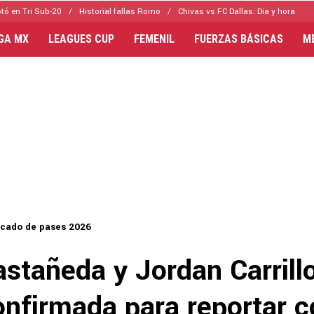
tó en Tri Sub-20
Historial fallas Romo
Chivas vs FC Dallas: Día y hora
IGA MX
LEAGUES CUP
FEMENIL
FUERZAS BÁSICAS
M
cado de pases 2026
stañeda y Jordan Carrill
onfirmada para reportar 