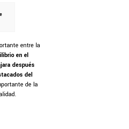
e
rtante entre la
ibrio en el
ajara después
stacados del
mportante de la
alidad.