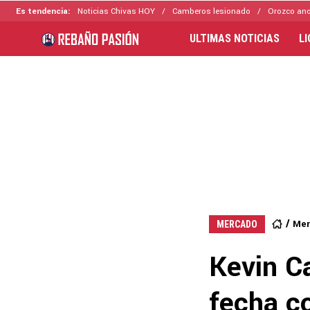
Es tendencia:
Noticias Chivas HOY
Camberos lesionado
Orozco ano
ULTIMAS NOTICIAS
L
Mer
MERCADO
Kevin Ca
fecha c