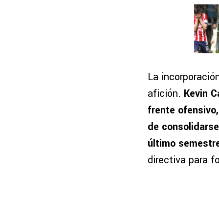
La incorporació
afición.
Kevin C
frente ofensivo
de consolidars
último semestr
directiva para f