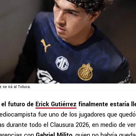
z se irá al Toluca.
 el futuro de
Erick Gutiérrez
finalmente estaría l
ediocampista fue uno de los jugadores que qued
as durante todo el Clausura 2026, en medio de ve
ferencias con
Gabriel Milito
, quien no habría qued