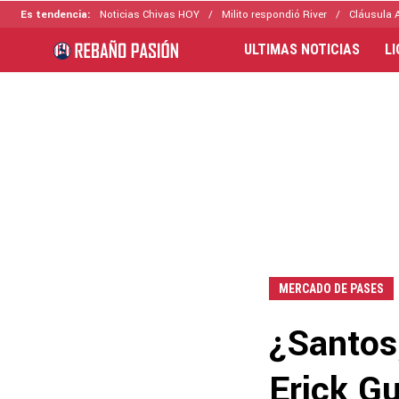
Es tendencia:
Noticias Chivas HOY
Milito respondió River
Cláusula 
ULTIMAS NOTICIAS
L
MERCADO DE PASES
¿Santos
Erick Gu