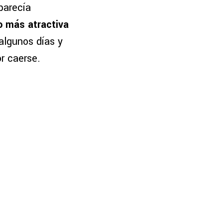
parecía
o más atractiva
 algunos días y
r caerse.