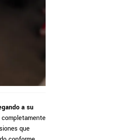
legando a su
ó completamente
rsiones que
ado conforme