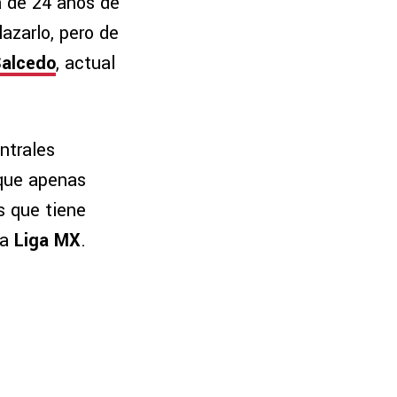
a de 24 años de
azarlo, pero de
Salcedo
, actual
ntrales
 que apenas
s que tiene
la
Liga MX
.