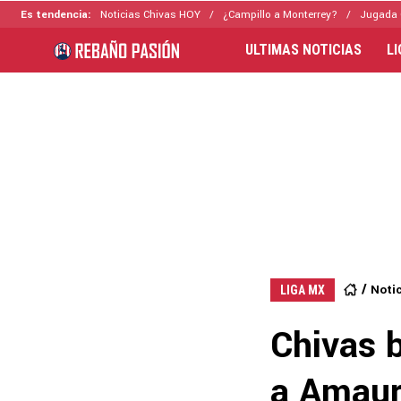
Es tendencia:
Noticias Chivas HOY
¿Campillo a Monterrey?
Jugada 
ULTIMAS NOTICIAS
L
Noti
LIGA MX
Chivas b
a Amaur