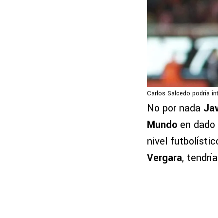
Carlos Salcedo podría int
No por nada
Jav
Mundo
en dado 
nivel futbolísti
Vergara
, tendrí