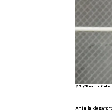
© X: @Rayados
Carlos 
Ante la desafor