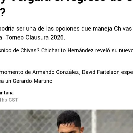
o?
podría ser una de las opciones que maneja Chivas 
 al Torneo Clausura 2026.
nico de Chivas? Chicharito Hernández reveló su nuevo
 momento de Armando González, David Faitelson esper
ea un Gerardo Martino
antana
11hs CST