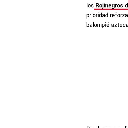
los
Rojinegros d
prioridad reforz
balompié azteca