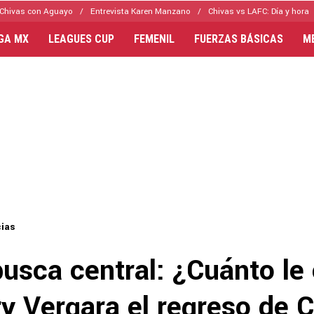
Chivas con Aguayo
Entrevista Karen Manzano
Chivas vs LAFC: Día y hora
IGA MX
LEAGUES CUP
FEMENIL
FUERZAS BÁSICAS
M
cias
usca central: ¿Cuánto le 
y Vergara el regreso de C